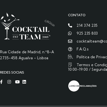
CONTATO
214 374 235
925 235 803
cocktailteam@co
F.A.Q.s
Rua Cidade de Madrid, n.º8-A
Política de Priva
2735-458 Agualva – Lisboa
Termos e Condi
10:00-19:00 / Segunda
REDES SOCIAIS