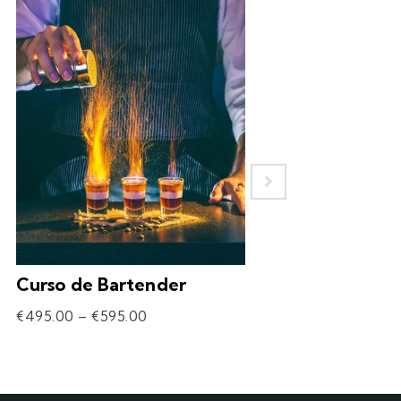
Curso de Bartender
Experiência – 
Drinks
€
495.00
–
€
595.00
€
69.90
–
€
309.90