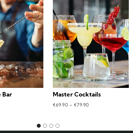
e Bar
Master Cocktails
€
69.90
–
€
79.90