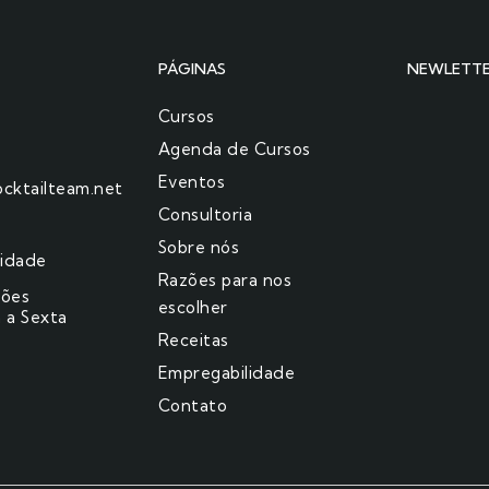
PÁGINAS
NEWLETT
Cursos
Agenda de Cursos
Eventos
cktailteam.net
Consultoria
Sobre nós
cidade
Razões para nos
ções
escolher​
 a Sexta
Receitas
Empregabilidade
Contato