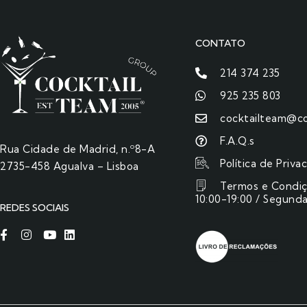
CONTATO
214 374 235
925 235 803
cocktailteam@co
F.A.Q.s
Rua Cidade de Madrid, n.º8-A
Política de Priva
2735-458 Agualva – Lisboa
Termos e Condi
10:00-19:00 / Segunda
REDES SOCIAIS