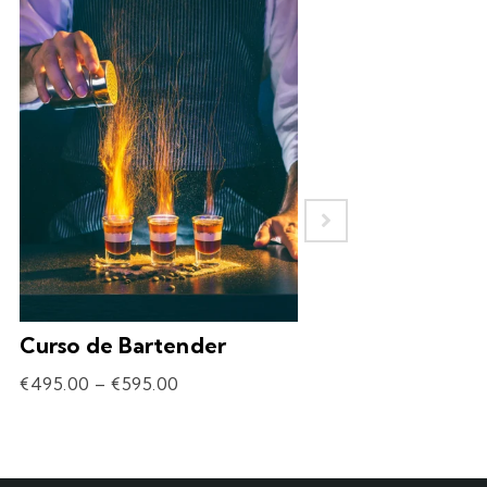
Curso de Bartender
Experiência – 
Drinks
€
495.00
–
€
595.00
€
69.90
–
€
309.90