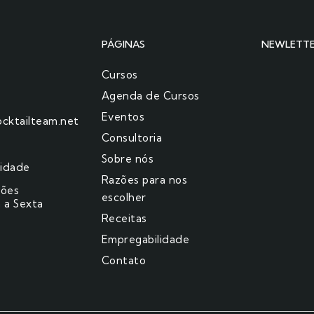
PÁGINAS
NEWLETT
Cursos
Agenda de Cursos
Eventos
cktailteam.net
Consultoria
Sobre nós
cidade
Razões para nos
ções
escolher​
 a Sexta
Receitas
Empregabilidade
Contato