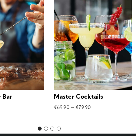
e Bar
Master Cocktails
€
69.90
–
€
79.90