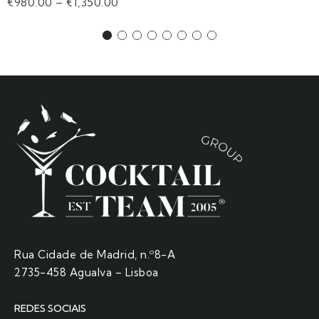
€
980.00
–
€
1,350.00
Rua Cidade de Madrid, n.º8-A
2735-458 Agualva – Lisboa
REDES SOCIAIS