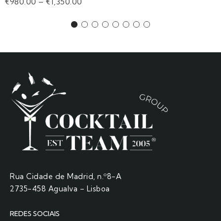
€
980.00
–
€
1,350.00
Rua Cidade de Madrid, n.º8-A
2735-458 Agualva – Lisboa
REDES SOCIAIS