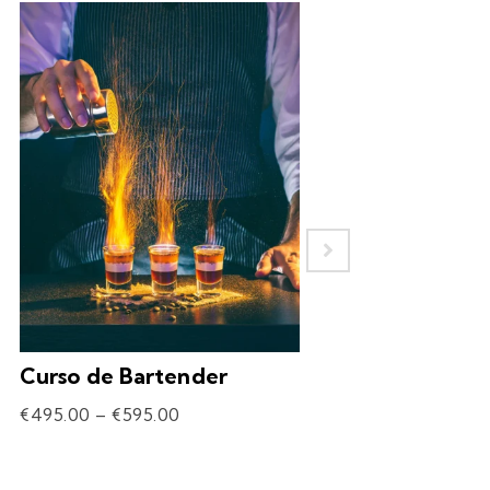
Curso de Bartender
Experiência – 
Drinks
€
495.00
–
€
595.00
€
69.90
–
€
309.90