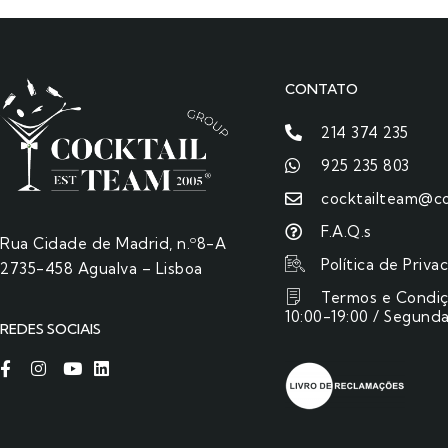
CONTATO
214 374 235
925 235 803
cocktailteam@co
F.A.Q.s
Rua Cidade de Madrid, n.º8-A
Política de Priva
2735-458 Agualva – Lisboa
Termos e Condi
10:00-19:00 / Segunda
REDES SOCIAIS