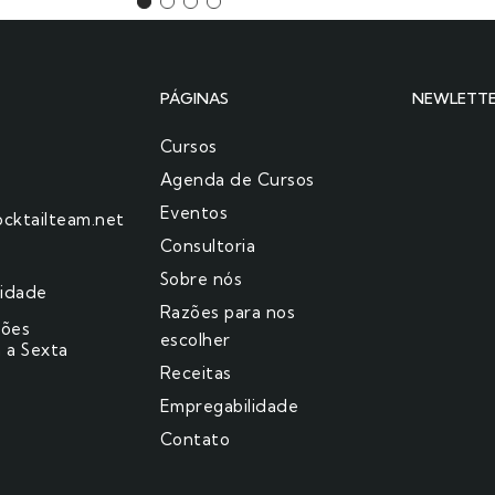
PÁGINAS
NEWLETT
Cursos
Agenda de Cursos
Eventos
cktailteam.net
Consultoria
Sobre nós
cidade
Razões para nos
ções
escolher​
 a Sexta
Receitas
Empregabilidade
Contato