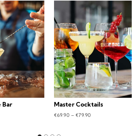
e Bar
Master Cocktails
€
69.90
–
€
79.90