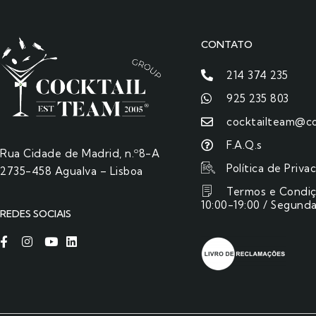
CONTATO
214 374 235
925 235 803
cocktailteam@co
F.A.Q.s
Rua Cidade de Madrid, n.º8-A
Política de Priva
2735-458 Agualva – Lisboa
Termos e Condi
10:00-19:00 / Segunda
REDES SOCIAIS