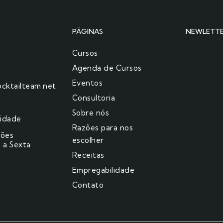
PÁGINAS
NEWLETT
Cursos
Agenda de Cursos
Eventos
cktailteam.net
Consultoria
Sobre nós
cidade
Razões para nos
ções
escolher​
 a Sexta
Receitas
Empregabilidade
Contato