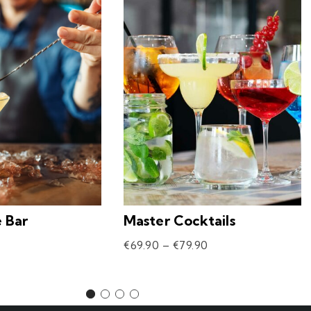
e Bar
Master Cocktails
€
69.90
–
€
79.90