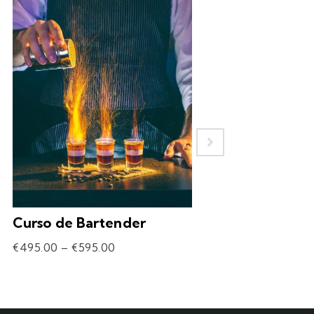
Curso de Bartender
Experiência – 
Drinks
€
495.00
–
€
595.00
€
69.90
–
€
309.90