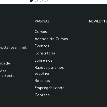
PÁGINAS
NEWLETT
Cursos
Agenda de Cursos
Eventos
cktailteam.net
Consultoria
Sobre nós
cidade
Razões para nos
ções
escolher​
 a Sexta
Receitas
Empregabilidade
Contato