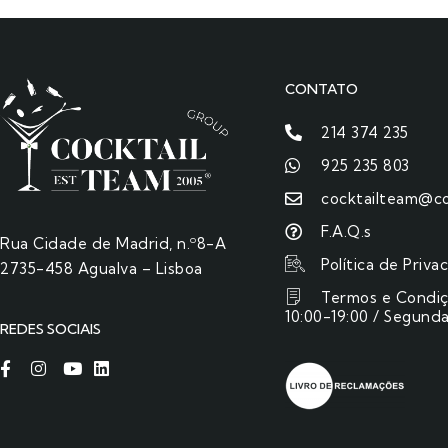
CONTATO
214 374 235
925 235 803
cocktailteam@co
F.A.Q.s
Rua Cidade de Madrid, n.º8-A
Política de Priva
2735-458 Agualva – Lisboa
Termos e Condi
10:00-19:00 / Segunda
REDES SOCIAIS