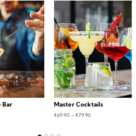
e Bar
Master Cocktails
€
69.90
–
€
79.90