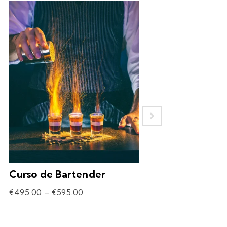
Curso de Bartender
Experiência – 
Drinks
€
495.00
–
€
595.00
€
69.90
–
€
309.90