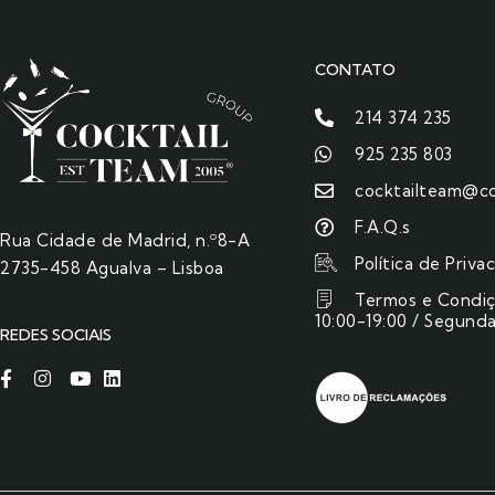
CONTATO
214 374 235
925 235 803
cocktailteam@co
F.A.Q.s
Rua Cidade de Madrid, n.º8-A
Política de Priva
2735-458 Agualva – Lisboa
Termos e Condi
10:00-19:00 / Segunda
REDES SOCIAIS