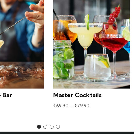
e Bar
Master Cocktails
€
69.90
–
€
79.90