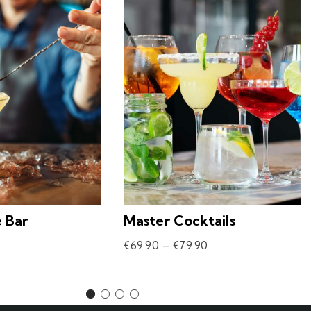
e Bar
Master Cocktails
€
69.90
–
€
79.90