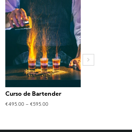
Curso de Bartender
Experiência – 
Drinks
€
495.00
–
€
595.00
€
69.90
–
€
309.90