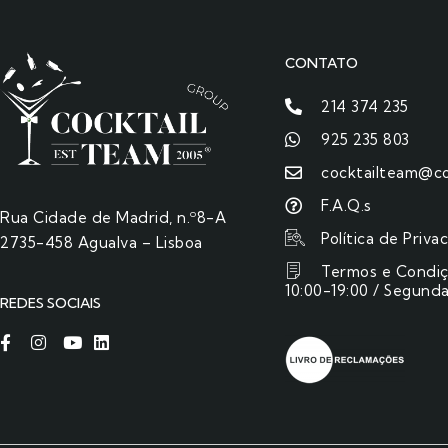
CONTATO
214 374 235
925 235 803
cocktailteam@co
F.A.Q.s
Rua Cidade de Madrid, n.º8-A
Política de Priva
2735-458 Agualva – Lisboa
Termos e Condi
10:00-19:00 / Segunda
REDES SOCIAIS