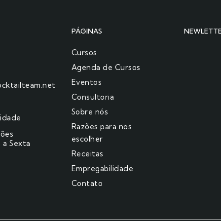
PÁGINAS
NEWLETT
Cursos
Agenda de Cursos
Eventos
cktailteam.net
Consultoria
Sobre nós
cidade
Razões para nos
ções
escolher​
 a Sexta
Receitas
Empregabilidade
Contato