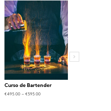
Curso de Bartender
Experiência – 
Drinks
€
495.00
–
€
595.00
€
69.90
–
€
309.90