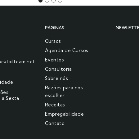
PÁGINAS
NEWLETT
Cursos
Agenda de Cursos
Eventos
cktailteam.net
Consultoria
Sobre nós
cidade
Razões para nos
ções
escolher​
 a Sexta
Receitas
Empregabilidade
Contato