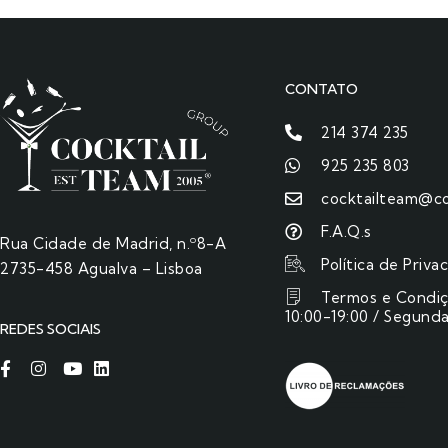
CONTATO
214 374 235
925 235 803
cocktailteam@co
F.A.Q.s
Rua Cidade de Madrid, n.º8-A
Política de Priva
2735-458 Agualva – Lisboa
Termos e Condi
10:00-19:00 / Segunda
REDES SOCIAIS