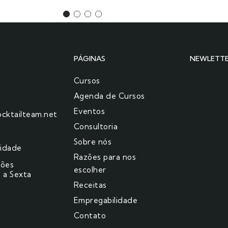
PÁGINAS
NEWLETT
Cursos
Agenda de Cursos
Eventos
cktailteam.net
Consultoria
Sobre nós
cidade
Razões para nos
ções
escolher​
 a Sexta
Receitas
Empregabilidade
Contato