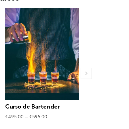
Curso de Bartender
Experiência – 
Drinks
€
495.00
–
€
595.00
€
69.90
–
€
309.90