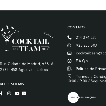
CONTATO
214 374 235
925 235 803
cocktailteam@co
F.A.Q.s
Rua Cidade de Madrid, n.º8-A
Política de Priva
2735-458 Agualva – Lisboa
Termos e Condi
10:00-19:00 / Segunda
REDES SOCIAIS