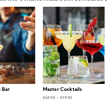
e Bar
Master Cocktails
€
69.90
–
€
79.90