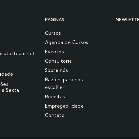
PÁGINAS
NEWLETT
Cursos
Agenda de Cursos
Eventos
cktailteam.net
Consultoria
Sobre nós
cidade
Razões para nos
ções
escolher​
 a Sexta
Receitas
Empregabilidade
Contato