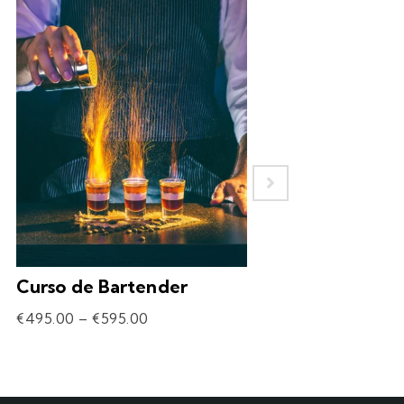
Curso de Bartender
Experiência – 
Drinks
€
495.00
–
€
595.00
€
69.90
–
€
309.90