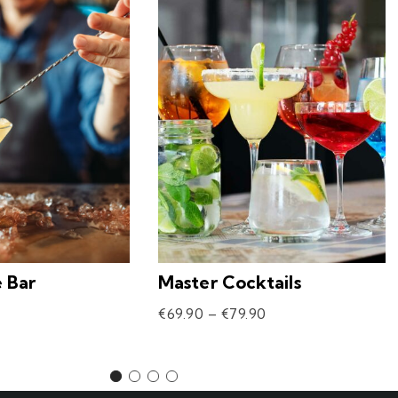
e Bar
Master Cocktails
€
69.90
–
€
79.90