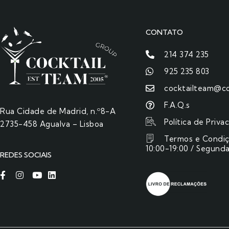
CONTATO
214 374 235
925 235 803
cocktailteam@co
F.A.Q.s
Rua Cidade de Madrid, n.º8-A
Política de Priva
2735-458 Agualva – Lisboa
Termos e Condi
10:00-19:00 / Segunda
REDES SOCIAIS