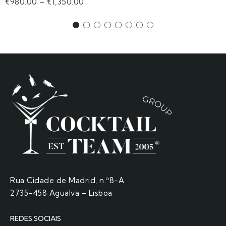
€
980.00
–
€
1,350.00
Rua Cidade de Madrid, n.º8-A
2735-458 Agualva – Lisboa
REDES SOCIAIS