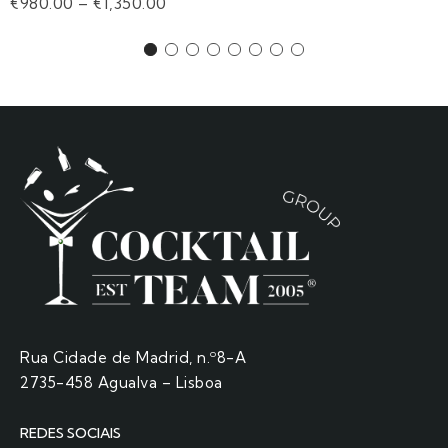
€
980.00
–
€
1,350.00
Rua Cidade de Madrid, n.º8-A
2735-458 Agualva – Lisboa
REDES SOCIAIS