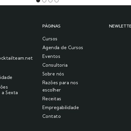
PÁGINAS
NEWLETT
Cursos
Agenda de Cursos
Eventos
cktailteam.net
Consultoria
Sobre nós
cidade
Razões para nos
ções
escolher​
 a Sexta
Receitas
Empregabilidade
Contato