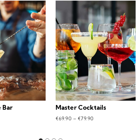
e Bar
Master Cocktails
€
69.90
–
€
79.90