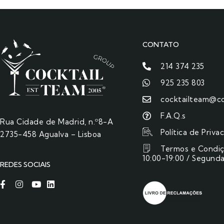
CONTATO
214 374 235
925 235 803
cocktailteam@co
F.A.Q.s
Rua Cidade de Madrid, n.º8-A
Política de Priva
2735-458 Agualva – Lisboa
Termos e Condi
10:00-19:00 / Segunda
REDES SOCIAIS