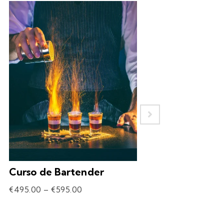
Curso de Bartender
Experiência – 
Drinks
€
495.00
–
€
595.00
€
69.90
–
€
309.90